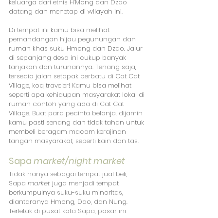
keluarga dari etnis H’Mong dan Dzao 
datang dan menetap di wilayah ini. 
Di tempat ini kamu bisa melihat 
pemandangan hijau pegunungan dan 
rumah khas suku Hmong dan Dzao. Jalur 
di sepanjang desa ini cukup banyak 
tanjakan dan turunannya. Tenang saja, 
tersedia jalan setapak berbatu di Cat Cat 
Village, koq traveler! Kamu bisa melihat 
seperti apa kehidupan masyarakat lokal di 
rumah contoh yang ada di Cat Cat 
Village. Buat para pecinta belanja, dijamin 
kamu pasti senang dan tidak tahan untuk 
membeli beragam macam kerajinan 
tangan masyarakat, seperti kain dan tas.
Sapa 
market/night market
Tidak hanya sebagai tempat jual beli, 
Sapa 
market
 juga menjadi tempat 
berkumpulnya suku-suku minoritas, 
diantaranya Hmong, Dao, dan Nung. 
Terletak di pusat kota Sapa, pasar ini 