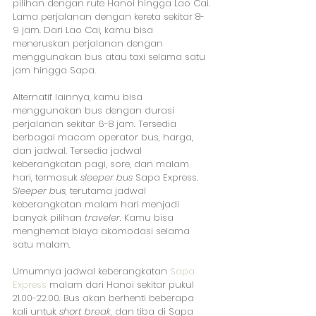
pilihan dengan rute Hanoi hingga Lao Cai. 
Lama perjalanan dengan kereta sekitar 8-
9 jam. Dari Lao Cai, kamu bisa 
meneruskan perjalanan dengan 
menggunakan bus atau taxi selama satu 
jam hingga Sapa.
Alternatif lainnya, kamu bisa 
menggunakan bus dengan durasi 
perjalanan sekitar 6-8 jam. Tersedia 
berbagai macam operator bus, harga, 
dan jadwal. Tersedia jadwal 
keberangkatan pagi, sore, dan malam 
hari, termasuk 
sleeper bus
 Sapa Express. 
Sleeper bus
, terutama jadwal 
keberangkatan malam hari menjadi 
banyak pilihan 
traveler
. Kamu bisa 
menghemat biaya akomodasi selama 
satu malam.
Umumnya jadwal keberangkatan 
Sapa 
Express
 malam dari Hanoi sekitar pukul 
21.00-22.00. Bus akan berhenti beberapa 
kali untuk 
short break
, dan tiba di Sapa 