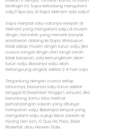
bawah 0 derajat. Tahukah kamu, di bulan 
terdingin ini, Sapa terkadang mengalami 
salju? Apa iya, di Sapa Vietnam ada salju? 
Sapa menjadi satu-satunya wilayah di 
Vietnam yang mengalami salju di musim 
dingin. Hal inilah yang menarik banyak 
wisatawan datang ke Sapa. Walaupun 
tidak setiap musim dingin turun salju, jika 
cuaca sangat dingin dan langit cerah 
tidak berawan, ada kemungkinan akan 
turun salju. Biasanya salju akan 
berlangsung singkat, sekitar 2-4 hari saja.
Tergantung dengan cuaca setiap 
tahunnya, biasanya salju turun sekitar 
tanggal 15 Desember hingga 1 Januari. Jika 
beruntung, kamu bisa melihat 
pemandangan sawah yang ditutupi 
hamparan salju. Beberapa tempat yang 
mengalami salju cukup tebal adalah di 
Hoang Lien Son, O Quy Ho Pass, Silver 
Waterfall, atau Heaven Gate.