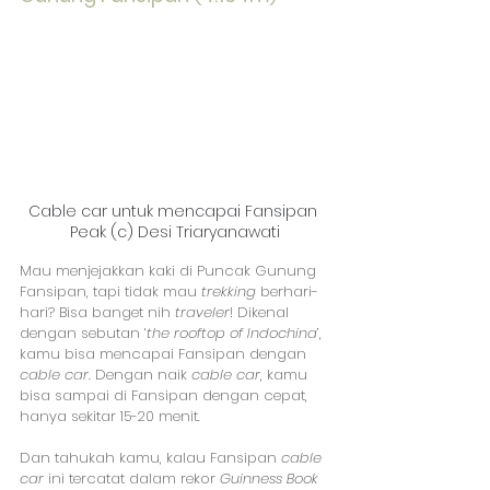
Cable car untuk mencapai Fansipan 
Peak (c) Desi Triaryanawati
Mau menjejakkan kaki di Puncak Gunung 
Fansipan, tapi tidak mau 
trekking
 berhari-
hari? Bisa banget nih 
traveler
! Dikenal 
dengan sebutan ‘
the rooftop of Indochina
’, 
kamu bisa mencapai Fansipan dengan 
cable car
. Dengan naik 
cable car
, kamu 
bisa sampai di Fansipan dengan cepat, 
hanya sekitar 15-20 menit.
Dan tahukah kamu, kalau Fansipan 
cable 
car
 ini tercatat dalam rekor 
Guinness Book