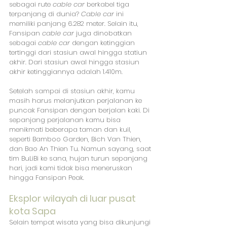
sebagai rute 
cable car
 berkabel tiga 
terpanjang di dunia? 
Cable car 
ini 
memiliki panjang 6.282 meter. Selain itu, 
Fansipan 
cable car
 juga dinobatkan 
sebagai 
cable car
 dengan ketinggian 
tertinggi dari stasiun awal hingga statiun 
akhir. Dari stasiun awal hingga stasiun 
akhir ketinggiannya adalah 1.410m.
Setelah sampai di stasiun akhir, kamu 
masih harus melanjutkan perjalanan ke 
puncak Fansipan dengan berjalan kaki. Di 
sepanjang perjalanan kamu bisa 
menikmati beberapa taman dan kuil, 
seperti Bamboo Garden, Bich Van Thien, 
dan Bao An Thien Tu. Namun sayang, saat 
tim BuLiBi ke sana, hujan turun sepanjang 
hari, jadi kami tidak bisa meneruskan 
hingga Fansipan Peak.
Eksplor wilayah di luar pusat 
kota Sapa
Selain tempat wisata yang bisa dikunjungi 