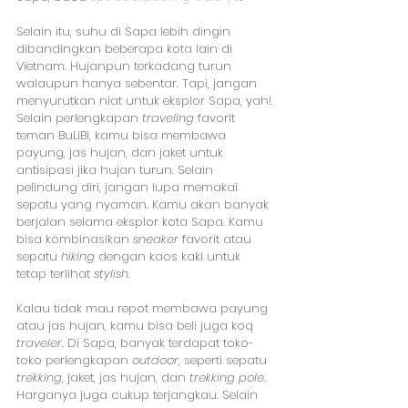
Selain itu, suhu di Sapa lebih dingin 
dibandingkan beberapa kota lain di 
Vietnam. Hujanpun terkadang turun 
walaupun hanya sebentar. Tapi, jangan 
menyurutkan niat untuk eksplor Sapa, yah!
Selain perlengkapan 
traveling
 favorit 
teman BuLiBi, kamu bisa membawa 
payung, jas hujan, dan jaket untuk 
antisipasi jika hujan turun. Selain 
pelindung diri, jangan lupa memakai 
sepatu yang nyaman. Kamu akan banyak 
berjalan selama eksplor kota Sapa. Kamu 
bisa kombinasikan 
sneaker
 favorit atau 
sepatu 
hiking
 dengan kaos kaki untuk 
tetap terlihat 
stylish
.
Kalau tidak mau repot membawa payung 
atau jas hujan, kamu bisa beli juga koq 
traveler
. Di Sapa, banyak terdapat toko-
toko perlengkapan 
outdoor
, seperti sepatu 
trekking
, jaket, jas hujan, dan 
trekking pole
. 
Harganya juga cukup terjangkau. Selain 