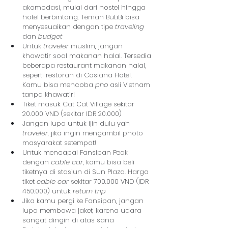
akomodasi, mulai dari hostel hingga 
hotel berbintang. Teman BuLiBi bisa 
menyesuaikan dengan tipe 
traveling
dan 
budget
Untuk 
traveler
 muslim, jangan 
khawatir soal makanan halal. Tersedia 
beberapa restaurant makanan halal, 
seperti restoran di Cosiana Hotel. 
Kamu bisa mencoba 
pho
 asli Vietnam 
tanpa khawatir!
Tiket masuk Cat Cat Village sekitar 
20.000 VND (sekitar IDR 20.000)
Jangan lupa untuk ijin dulu yah 
traveler
, jika ingin mengambil photo 
masyarakat setempat!
Untuk mencapai Fansipan Peak 
dengan 
cable car
, kamu bisa beli 
tiketnya di stasiun di Sun Plaza. Harga 
tiket 
cable car
 sekitar 700.000 VND (IDR 
450.000) untuk 
return trip
Jika kamu pergi ke Fansipan, jangan 
lupa membawa jaket, karena udara 
sangat dingin di atas sana