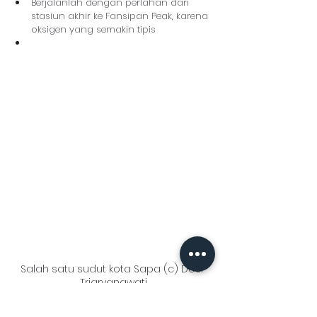
Berjalanlah dengan perlahan dari 
stasiun akhir ke Fansipan Peak, karena 
oksigen yang semakin tipis
Salah satu sudut kota Sapa (c) Desi 
Triaryanawati
Jika berencana 
traveling
 ke Vietnam utara 