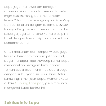
Sapa juga menawarkan beragam 
akomodasi, cocok untuk semua traveler. 
Ingin 
solo traveling
 dan menambah 
teman? Kamu bisa menginap di 
dormitory
dan berkenalan dengan sesama 
traveler
lainnya. Pergi bersama teman-teman dan 
keluarga juga tentu seru! Kamu bisa pilih 
hotel dengan tipe 
family room
 untuk bisa 
bersama-sama.
Untuk makanan dan tempat wisata juga 
tersedia beragam macam pilihan. Jadi, 
bagaimanapun tipe 
traveling
 kamu, Sapa 
menawarkan beragam kemudahan. 
Teman BuLiBi bisa menikmati udara segar 
dengan suhu yang sejuk di Sapa. Kalau 
kamu ingin menjejak Sapa, Vietnam: Kota 
di Kaki 
Gunung Fansipan
, yuk simak info 
mengenai Sapa berikut ini.
Sekilas Info Sapa