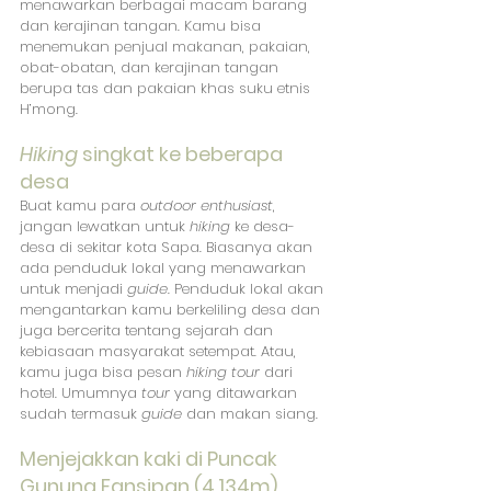
menawarkan berbagai macam barang 
dan kerajinan tangan. Kamu bisa 
menemukan penjual makanan, pakaian, 
obat-obatan, dan kerajinan tangan 
berupa tas dan pakaian khas suku etnis 
H’mong.
Hiking
 singkat ke beberapa 
desa
Buat kamu para 
outdoor enthusiast
, 
jangan lewatkan untuk 
hiking
 ke desa-
desa di sekitar kota Sapa. Biasanya akan 
ada penduduk lokal yang menawarkan 
untuk menjadi 
guide
. Penduduk lokal akan 
mengantarkan kamu berkeliling desa dan 
juga bercerita tentang sejarah dan 
kebiasaan masyarakat setempat. Atau, 
kamu juga bisa pesan 
hiking tour
 dari 
hotel. Umumnya 
tour
 yang ditawarkan 
sudah termasuk 
guide
 dan makan siang.
Menjejakkan kaki di Puncak 
Gunung Fansipan (4.134m)