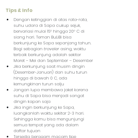
Tips & Info
Dengan ketinggian di atas rata-rata, 
suhu udara di Sapa cukup sejuk, 
bervariasi mulai 15
°
 hingga 20
°
 C di 
siang hari. Teman BuLiBi bisa 
berkunjung ke Sapa sepanjang tahun. 
Bagi sebagian 
traveler
 asing, waktu 
terbaik berkunjung adalah sekitar 
Maret – Mei dan September – Desember
Jika berkunjung saat musim dingin 
(Desember-Januari) dan suhu turun 
hingga di bawah 0 C, ada 
kemungkinan turun salju
Jangan lupa membawa jaket karena 
suhu di Sapa bisa menjadi sangat 
dingin kapan saja
Jika ingin berkunjung ke Sapa, 
luangkanlah waktu sekitar 2-3 hari. 
Sehingga kamu bisa mengunjungi 
semua tempat yang ada dalam 
daftar tujuan
Tersedia beragam macam tipe 