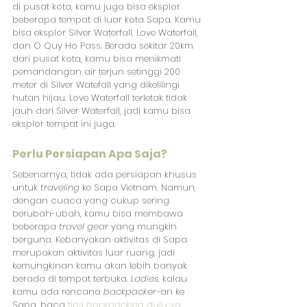
di pusat kota, kamu juga bisa eksplor 
beberapa tempat di luar kota Sapa. Kamu 
bisa eksplor Silver Waterfall, Love Waterfall, 
dan O Quy Ho Pass. Berada sekitar 20km 
dari pusat kota, kamu bisa menikmati 
pemandangan air terjun setinggi 200 
meter di Silver Watefall yang dikelilingi 
hutan hijau. Love Waterfall terletak tidak 
jauh dari Silver Waterfall, jadi kamu bisa 
eksplor tempat ini juga.
Perlu Persiapan Apa Saja?
Sebenarnya, tidak ada persiapan khusus 
untuk 
traveling
 ke Sapa Vietnam. Namun, 
dengan cuaca yang cukup sering 
berubah-ubah, kamu bisa membawa 
beberapa 
travel gear
 yang mungkin 
berguna. Kebanyakan aktivitas di Sapa 
merupakan aktivitas luar ruang, jadi 
kemungkinan kamu akan lebih banyak 
berada di tempat terbuka. 
Ladies, 
kalau 
kamu ada rencana 
backpacker-
an ke 
Sapa, baca
tips 
backpacking 
dulu ya
.