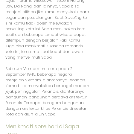
tujuan utama wisatawan seperti Halong 
Bay, Da Nang, dan lainnya, Sapa bisa 
menjadi pilihan jika kamu menyukai udara 
segar dan petualangan. Saat 
traveling
 ke 
sini, kamu tidak boleh melewatkan 
berkeliling kota ini. Sapa merupakan kota 
kecil dan beberapa tempat wisata dapat 
ditempuh dengan berjalan kaki. Kamu 
juga bisa menikmati suasana romantis 
kota ini, terutama saat kabut dan awan 
yang menyelimuti Sapa.
Sebelum Vietnam merdeka pada 2 
September 1945, beberapa negara 
menjajah Vietnam, diantaranya Perancis. 
Kamu bisa menyaksikan berbagai macam 
jejak peninggalan Perancis, diantaranya 
bangunan-bangunan bergaya arsitektur 
Perancis. Terdapat beragam bangunan 
dengan arsitektur khas Perancis di sekitar 
kota dan alun-alun Sapa.
Menikmati sore hari di Sapa 
Lake