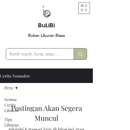
ME
NU
BuLiBi
Bukan Liburan Biasa
Cerita Nomaden
Peru
Semua
Cerita
Postingan Akan Segera
Liburan
Muncul
Tips
Liburan
Jelajahi kategori lain di blog ini atau