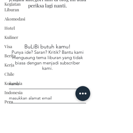
Kegiatan
periksa lagi nanti.
Liburan
Akomodasi
Hotel
Kuliner
BuLiBi butuh kamu!
Visa
Punya ide? Saran? Kritik? Bantu kami
Berita
mengusung tema liburan yang tidak
biasa dengan menjadi subscriber
Kerja
kami.
Chile
Kolombia
Indonesia
Peru
Thailand
Kirim
Singapura
Vietnam