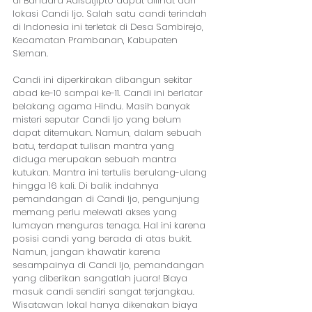
di Bandara Adisutjipto dapat dilihat dari 
lokasi Candi Ijo. Salah satu candi terindah 
di Indonesia ini terletak di Desa Sambirejo, 
Kecamatan Prambanan, Kabupaten 
Sleman.
Candi ini diperkirakan dibangun sekitar 
abad ke-10 sampai ke-11. Candi ini berlatar 
belakang agama Hindu. Masih banyak 
misteri seputar Candi Ijo yang belum 
dapat ditemukan. Namun, dalam sebuah 
batu, terdapat tulisan mantra yang 
diduga merupakan sebuah mantra 
kutukan. Mantra ini tertulis berulang-ulang 
hingga 16 kali. Di balik indahnya 
pemandangan di Candi Ijo, pengunjung 
memang perlu melewati akses yang 
lumayan menguras tenaga. Hal ini karena 
posisi candi yang berada di atas bukit. 
Namun, jangan khawatir karena 
sesampainya di Candi Ijo, pemandangan 
yang diberikan sangatlah juara! Biaya 
masuk candi sendiri sangat terjangkau. 
Wisatawan lokal hanya dikenakan biaya 