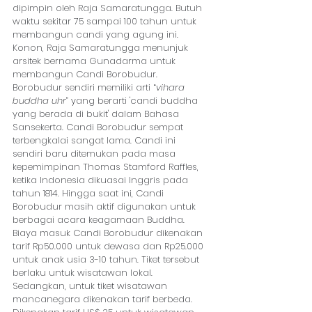
dipimpin oleh Raja Samaratungga. Butuh 
waktu sekitar 75 sampai 100 tahun untuk 
membangun candi yang agung ini. 
Konon, Raja Samaratungga menunjuk 
arsitek bernama Gunadarma untuk 
membangun Candi Borobudur. 
Borobudur sendiri memiliki arti “
vihara 
buddha uhr
” yang berarti 'candi buddha 
yang berada di bukit' dalam Bahasa 
Sansekerta. Candi Borobudur sempat 
terbengkalai sangat lama. Candi ini 
sendiri baru ditemukan pada masa 
kepemimpinan Thomas Stamford Raffles, 
ketika Indonesia dikuasai Inggris pada 
tahun 1814. Hingga saat ini, Candi 
Borobudur masih aktif digunakan untuk 
berbagai acara keagamaan Buddha. 
Biaya masuk Candi Borobudur dikenakan 
tarif Rp50.000 untuk dewasa dan Rp25.000 
untuk anak usia 3-10 tahun. Tiket tersebut 
berlaku untuk wisatawan lokal. 
Sedangkan, untuk tiket wisatawan 
mancanegara dikenakan tarif berbeda. 