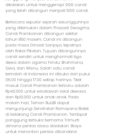
dikatakan untuk menggenapi 999 candi 
yang telah dibangun menjadi 1000 candi. 
Berbicara seputar sejarah sesungguhnya 
yang ditemukan dalam Prasasti Siwagrha, 
Candi Prambanan dibangun sekitar 
tahun 850 masehi. Candi ini dibangun 
pada masa Dinasti Sanjaya, tepatnya 
oleh Rakai Pikatan. Tujuan dibangunnya 
candi sendiri untuk menghormati tiga 
dewa dalam agama hindu: Brahmana, 
Siwa, dan Wisnu. Salah satu candi 
terindah di Indonesia ini dibuka dari pukul 
06.00 hingga 17.00 setiap harinya. Tiket 
masuk Candi Prambanan terbaru adalah 
Rp40.000 untuk wisatawan lokal dewasa 
dan Rp10.000 untuk anak-anak. Pada 
malam hari, Teman BuLiBi dapat 
mengunjungi Sendratari Ramayana Ballet 
di belakang Candi Prambanan. Terdapat 
panggung terbuka bernama Trimurti 
dimana pentas biasa diadakan. Biaya 
untuk menonton pentas dibanderol 