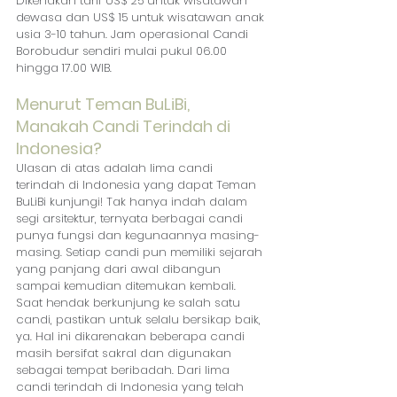
Dikenakan tarif US$ 25 untuk wisatawan 
dewasa dan US$ 15 untuk wisatawan anak 
usia 3-10 tahun. Jam operasional Candi 
Borobudur sendiri mulai pukul 06.00 
hingga 17.00 WIB.
Menurut Teman BuLiBi, 
Manakah Candi Terindah di 
Indonesia?
Ulasan di atas adalah lima candi 
terindah di Indonesia yang dapat Teman 
BuLiBi kunjungi! Tak hanya indah dalam 
segi arsitektur, ternyata berbagai candi 
punya fungsi dan kegunaannya masing-
masing. Setiap candi pun memiliki sejarah 
yang panjang dari awal dibangun 
sampai kemudian ditemukan kembali. 
Saat hendak berkunjung ke salah satu 
candi, pastikan untuk selalu bersikap baik, 
ya. Hal ini dikarenakan beberapa candi 
masih bersifat sakral dan digunakan 
sebagai tempat beribadah. Dari lima 
candi terindah di Indonesia yang telah 