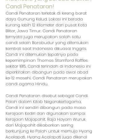
Candi Penataran!
Candi Penataran terletak di lereng barat 
daya Gunung Kelud. Lokasi ini berada 
kurang lebih 12 kilometer dari pusat Kota 
Blitar, Jawa Timur. Candi Penataran 
ternyata juga merupakan salah satu 
candi selain Borobudur yang ditemukan 
kembali saat Indonesia dikuasai Inggris. 
Candi ini ditemukan tepatnya pada 
kepemimpinan Thomas Stamford Raffles 
sekitar 1815. Candi terindah di Indonesia ini 
diperkirakan dibangun pada awal abad 
ke-12 masehi. Candi Penataran merupakan 
candi agama Hindu.
Candi Penataran disebut sebagai Candi 
Palah dalam Kitab Negarakertagama. 
Candi ini sendiri dibangun pada masa 
Kerajaan Kediri dan digunakan sampai 
Kerajaan Majapahit. Raja Hayam Wuruk 
dari Majapahit dikabarkan sering 
berkunjung ke Palah untuk memuja Hyang 
Acalapati. Hyang Acalapati juga dikenal 