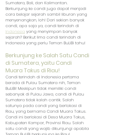
Sumatera, Bali, dan Kalimantan. 
Berkunjung ke candi juga dapat menjadi 
cara belajar sejarah sambil liburan yang 
menyenangkan, loh! Dari sekian banyak 
candi, apa saja ya, candi terindah di 
Indonesia
 yang menyimpan banyak 
sejarah? Berikut lima candi terindah di 
Indonesia yang perlu Teman BuLiBi tahu!
Berkunjung ke Salah Satu Candi 
di Sumatera, yaitu Candi 
Muara Takus di Riau!
Candi terindah di Indonesia pertama 
berada di Pulau Sumatera nih, Teman 
BuLiBi! Meskipun tidak memiliki candi 
sebanyak di Pulau Jawa, candi di Pulau 
Sumatera tidak kalah cantik. Salah 
satunya pada candi yang berlokasi di 
Riau, yang bernama Candi Muara Takus. 
Candi ini berlokasi di Desa Muara Takus, 
Kabupaten Kampar, Provinsi Riau. Salah 
satu candi yang wajib dikunjungi apabila 
Teman BuLiBi berkunjung ke Riau!