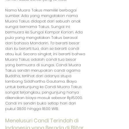
Nama Muara Takus memiliki berbagai 
sumber. Ada yang mengatakan nama 
Muara Takus didapat dari sebuah anak 
sungai bernama Takus. Sungai ini 
bermuara ke Sungai Kampar Kanan. Ada 
pula yang mengatakan Takus berasal 
dari bahasa Mandarin. 
Ta
 berarti besar 
dan 
ku
 berarti tua, dan 
se
 berarti candi 
atau kuil. Secara singkat, ini berarti bahwa 
Muara Takus adalah candi tua besar 
yang bermuara di sungai. Candi Muara 
Takus sendiri merupakan candi agama 
Buddha, terlihat dari adanya stupa 
lambang Siddhartha Gautama. Biaya 
untuk berkunjung ke Candi Muara Takus 
sangat terjangkau, pengunjung hanya 
dikenakan biaya masuk sebesar Rp15.000. 
Candi ini sendiri buka setiap hari dari 
pukul 08.00 hingga 18.00 WIB.
Menelusuri Candi Terindah di 
Indonesia yang Berada di Blitar, 