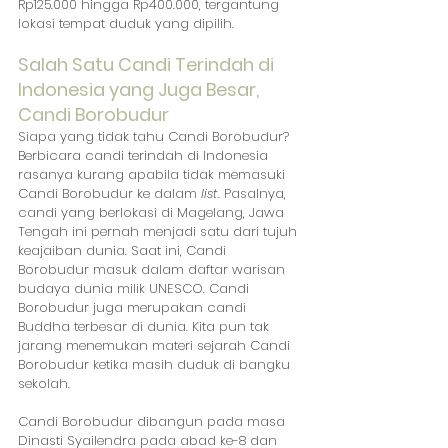
Rp125.000 hingga Rp400.000, tergantung 
lokasi tempat duduk yang dipilih.
Salah Satu Candi Terindah di 
Indonesia yang Juga Besar, 
Candi Borobudur
Siapa yang tidak tahu Candi Borobudur? 
Berbicara candi terindah di Indonesia 
rasanya kurang apabila tidak memasuki 
Candi Borobudur ke dalam 
list
. Pasalnya, 
candi yang berlokasi di Magelang, Jawa 
Tengah ini pernah menjadi satu dari tujuh 
keajaiban dunia. Saat ini, Candi 
Borobudur masuk dalam daftar warisan 
budaya dunia milik UNESCO. Candi 
Borobudur juga merupakan candi 
Buddha terbesar di dunia. Kita pun tak 
jarang menemukan materi sejarah Candi 
Borobudur ketika masih duduk di bangku 
sekolah.
Candi Borobudur dibangun pada masa 
Dinasti Syailendra pada abad ke-8 dan 