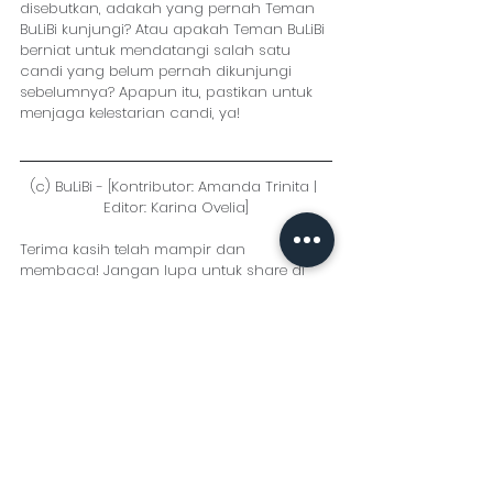
disebutkan, adakah yang pernah Teman 
BuLiBi kunjungi? Atau apakah Teman BuLiBi 
berniat untuk mendatangi salah satu 
candi yang belum pernah dikunjungi 
sebelumnya? Apapun itu, pastikan untuk 
menjaga kelestarian candi, ya!
(c) BuLiBi - [Kontributor: Amanda Trinita | 
Editor: Karina Ovelia]
Terima kasih telah mampir dan 
membaca! Jangan lupa untuk share di 
media sosialmu, ya!
Baca juga:
Tips Liburan #1: Ke Negara Bebas Visa
7 Keajaiban Dunia Yang Wajib Kamu 
Kunjungi
Kenali Keramahan Negara Thailand di 
Sawasdee Resort Sukhothai
#bulibi
#bukanliburanbiasa
#tipsliburan