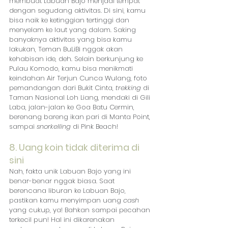
membuat Labuan Bajo menjadi tempat 
dengan segudang aktivitas. Di sini, kamu 
bisa naik ke ketinggian tertinggi dan 
menyelam ke laut yang dalam. Saking 
banyaknya aktivitas yang bisa kamu 
lakukan, Teman BuLiBi nggak akan 
kehabisan ide, deh. Selain berkunjung ke 
Pulau Komodo, kamu bisa menikmati 
keindahan Air Terjun Cunca Wulang, foto 
pemandangan dari Bukit Cinta, 
trekking
 di 
Taman Nasional Loh Liang, mendaki di Gili 
Laba, jalan-jalan ke Goa Batu Cermin, 
berenang bareng ikan pari di Manta Point, 
sampai 
snorkelling 
di Pink Beach!
8. Uang koin tidak diterima di 
sini
Nah, fakta unik Labuan Bajo yang ini 
benar-benar nggak biasa. Saat 
berencana liburan ke Labuan Bajo, 
pastikan kamu menyimpan uang 
cash
yang cukup, ya! Bahkan sampai pecahan 
terkecil pun! Hal ini dikarenakan 