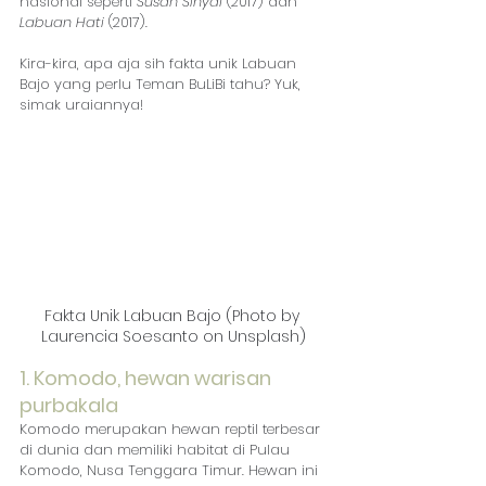
nasional seperti 
Susah Sinyal 
(2017) dan
Labuan Hati 
(2017).
Kira-kira, apa aja sih fakta unik Labuan 
Bajo yang perlu Teman BuLiBi tahu? Yuk, 
simak uraiannya!
Fakta Unik Labuan Bajo (Photo by 
Laurencia Soesanto on Unsplash)
1. Komodo, hewan warisan 
purbakala
Komodo merupakan hewan reptil terbesar 
di dunia dan memiliki habitat di Pulau 
Komodo, Nusa Tenggara Timur. Hewan ini 