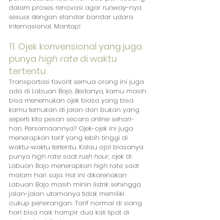
dalam proses renovasi agar 
runway
-nya 
sesuai dengan standar bandar udara 
internasional. Mantap!
11. Ojek konvensional yang juga 
punya 
high rate
 di waktu 
tertentu
Transportasi favorit semua orang ini juga 
ada di Labuan Bajo. Bedanya, kamu masih 
bisa menemukan ojek biasa yang bisa 
kamu temukan di jalan dan bukan yang 
seperti kita pesan secara 
online
 sehari-
hari. Persamaannya? Ojek-ojek ini juga 
menerapkan tarif yang lebih tinggi di 
waktu-waktu tertentu. Kalau ojol biasanya 
punya 
high rate
 saat 
rush hour
, ojek di 
Labuan Bajo menerapkan 
high rate
 saat 
malam hari saja. Hal ini dikarenakan 
Labuan Bajo masih minin listrik sehingga 
jalan-jalan utamanya tidak memiliki 
cukup penerangan. Tarif normal di siang 
hari bisa naik hampir dua kali lipat di 