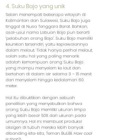
4. Suku Bajo yang unik
Selain menempati beberapa wilayah di 
Kalimantan dan Sulawesi, Suku Bajo juga 
tinggal di Nusa Tenggara Barat. Bahkan, 
asal-usul nama Labuan Bajo pun berarti 
‘pelabuhan orang Bajo’. Suku Bajo memiliki 
keunikan tersendiri, yaitu kepiawaiannya 
dalam melaut. Tidak hanya perihal melaut, 
salah satu hal yang paling menarik 
adalah kemampuan orang Suku Bajo 
yang mampu menyelam ke laut dan 
bertahan di dalam air selama 3 – 15 menit 
dan menyelam hingga kedalaman 60 
meter. 
Hal itu dibuktikan dengan sebuah 
penelitian yang menyebutkan bahwa 
orang Suku Bajo memiliki ukuran limpa 
yang lebih besar 50% dari ukuran pada 
umumnya. Hal ini membuat produksi 
oksigen di tubuh mereka lebih banyak 
dibanding kita-kita, Teman BuLiBi. 
How cool 
is that?!