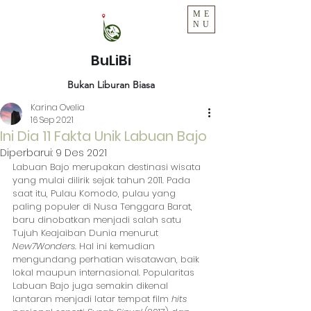
ME
NU
BuLiBi
Bukan Liburan Biasa
Karina Ovelia
16 Sep 2021
Ini Dia 11 Fakta Unik Labuan Bajo
Diperbarui:
9 Des 2021
Labuan Bajo merupakan destinasi wisata 
yang mulai dilirik sejak tahun 2011. Pada 
saat itu, Pulau Komodo, pulau yang 
paling populer di Nusa Tenggara Barat, 
baru dinobatkan menjadi salah satu 
Tujuh Keajaiban Dunia menurut 
New7Wonders.
 Hal ini kemudian 
mengundang perhatian wisatawan, baik 
lokal maupun internasional. Popularitas 
Labuan Bajo juga semakin dikenal 
lantaran menjadi latar tempat film 
hits