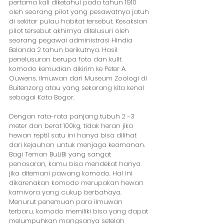
pertama kali diketahui pada tahun 1910 
oleh seorang pilot yang pesawatnya jatuh 
di sekitar pulau habitat tersebut. Kesaksian 
pilot tersebut akhirnya ditelusuri oleh 
seorang pegawai administrasi Hindia 
Belanda 2 tahun berikutnya. Hasil 
penelusuran berupa foto dan kulit 
komodo kemudian dikirim ke Peter A. 
Ouwens, ilmuwan dari Museum Zoologi di 
Buitenzorg atau yang sekarang kita kenal 
sebagai Kota Bogor.
Dengan rata-rata panjang tubuh 2 -3 
meter dan berat 100kg, tidak heran jika 
hewan reptil satu ini hanya bisa dilihat 
dari kejauhan untuk menjaga keamanan. 
Bagi Teman BuLiBi yang sangat 
penasaran, kamu bisa mendekat hanya 
jika ditemani pawang komodo. Hal ini 
dikarenakan komodo merupakan hewan 
karnivora yang cukup berbahaya. 
Menurut penemuan para ilmuwan 
terbaru, komodo memiliki bisa yang dapat 
melumpuhkan mangsanya setelah 