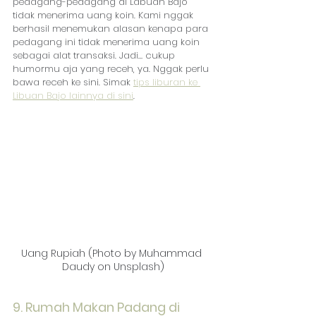
pedagang-pedagang di Labuan Bajo 
tidak menerima uang koin. Kami nggak 
berhasil menemukan alasan kenapa para 
pedagang ini tidak menerima uang koin 
sebagai alat transaksi. Jadi… cukup 
humormu aja yang receh, ya. Nggak perlu 
bawa receh ke sini. Simak 
tips liburan ke 
Libuan Bajo lainnya di sini
.
Uang Rupiah (Photo by Muhammad 
Daudy on Unsplash)
9. Rumah Makan Padang di 