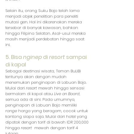
Selain itu, orang Suku Bajo telah lama 
menjadi objek penelitian para peneliti 
mutasi gen. Hal ini dikarenakan mereka 
tersebar di banyak kawasan, bahkan 
hingga Filipina Selatan. Asal-usul mereka 
masih menjadi perdebatan hingga saat 
ini. 
5. Bisa 
nginep 
di 
resort
 sampai 
di kapal
Sebagai destinasi wisata, Teman BuLiBi 
tentunya akan dengan mudah 
menemukan penginapan di Labuan Bajo. 
Mulai dari 
resort
 mewah hingga sensasi 
bermalam di kapal atau 
Live on Board
, 
semua ada di sini. Pada umumnya, 
penginapan di Labuan Bajo memiliki 
range 
harga yang beragam, cocok untuk 
kantong siapa saja. Mulai dari hotel yang 
dipatok dengan tarif di bawah IDR 200,000 
hingga 
resort 
 mewah dengan tarif 4 
jutaan. 