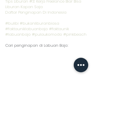
Tips Liburan #3: Kerja Freelance Biar Bisa 
Liburan Kapan Saja
Daftar Penginapan Di Indonesia
#bulibi
#bukanliburanbiasa
#faktauniklabuanbajo
#faktaunik
#labuanbajo
#pulaukomodo
#pinkbeach
Cari penginapan di Labuan Bajo: