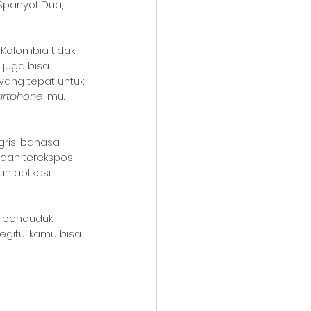
panyol. Dua, 
Kolombia tidak 
juga bisa 
 yang tepat untuk 
rtphone
-mu. 
ris, bahasa 
udah terekspos 
n aplikasi 
 penduduk 
itu, kamu bisa 