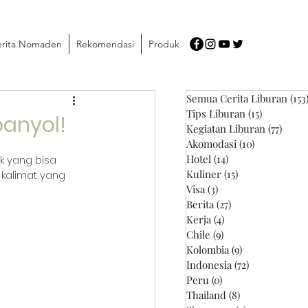
rita Nomaden
Rekomendasi
Produk
Semua Cerita Liburan
(153
Tips Liburan
(15)
15 postin
anyol!
Kegiatan Liburan
(77)
77 po
Akomodasi
(10)
10 postinga
Hotel
(14)
14 postingan
k yang bisa 
Kuliner
(15)
15 postingan
 kalimat yang 
Visa
(3)
3 postingan
Berita
(27)
27 postingan
Kerja
(4)
4 postingan
Chile
(9)
9 postingan
Kolombia
(9)
9 postingan
Indonesia
(72)
72 postingan
Peru
(0)
0 postingan
Thailand
(8)
8 postingan