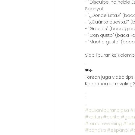
- "Disculpe, no hablo E
Spanyol
- "¿Donde Está...?" (bac
- "¿Cuánto cuesta...?" 
- "Gracias" (baca: graa
- "Con gusto" (baca: 
- "Mucho gusto" (bac
Siap liburan ke Kolomb
❤✈
Tonton juga video tips
Kapan kamu traveling?
.
.
.
#bukanliburanbiasa
#l
#kartun
#cerita
#gam
#remoteworking
#ind
#bahasa
#espanol
#d