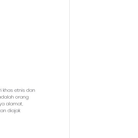
i khas etnis dan 
adalah orang 
nya alamat, 
an diajak 