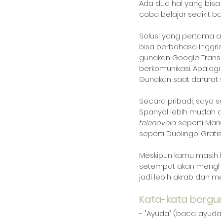
Ada dua hal yang bisa 
coba belajar sedikit b
Solusi yang pertama a
bisa berbahasa Inggri
gunakan Google Transl
berkomunikasi. Apalagi 
Gunakan saat darurat 
Secara pribadi, saya 
Spanyol lebih mudah di
telenovela 
seperti Mar
seperti Duolingo. Gratis
Meskipun kamu masih 
setempat akan mengha
jadi lebih akrab dan m
Kata-kata bergu
- "Ayuda" (baca: ayuda