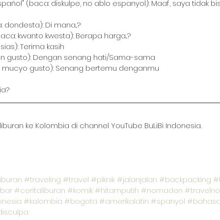
spañol" (baca: diskulpe, no ablo espanyol): Maaf, saya tidak b
a: dondesta): Di mana...?
(baca: kwanto kwesta): Berapa harga...?
sias): Terima kasih
kon gusto): Dengan senang hati/Sama-sama
a: mucyo gusto): Senang bertemu denganmu
ia?
 liburan ke Kolombia di channel YouTube BuLiBi Indonesia.
iburan
#traveling
#travel
#piknik
#jalanjalan
#backpacking
#
bar
#ceritaliburan
#komik
#hitamputih
#nomaden
#traveln
onesia
#kolombia
#bogota
#amerikalatin
#spanyol
#bahasa
isculpa