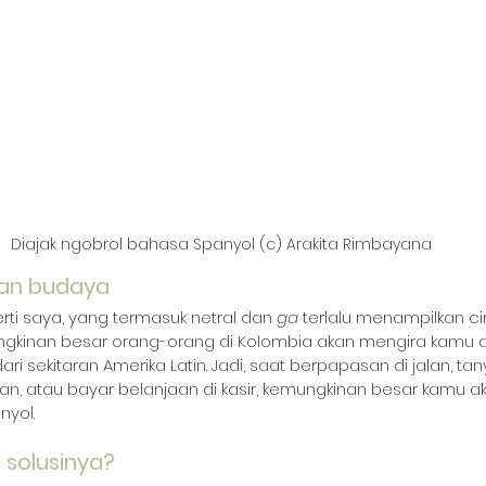
Diajak ngobrol bahasa Spanyol (c) Arakita Rimbayana
dan budaya
ti saya, yang termasuk netral dan 
ga 
terlalu menampilkan cir
ngkinan besar orang-orang di Kolombia akan mengira kamu 
dari sekitaran Amerika Latin. Jadi, saat berpapasan di jalan, ta
n, atau bayar belanjaan di kasir, kemungkinan besar kamu ak
nyol.
solusinya?