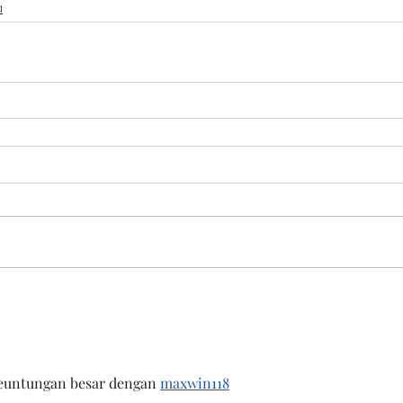
a
euntungan besar dengan 
maxwin118