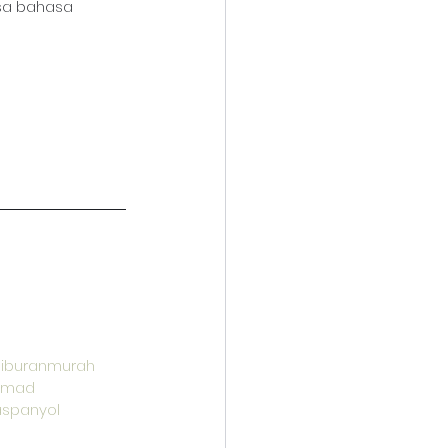
isa bahasa 
liburanmurah
omad
spanyol