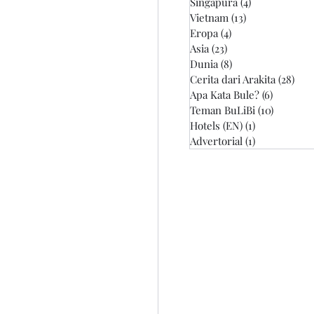
Singapura
(4)
4 postingan
Vietnam
(13)
13 postingan
Eropa
(4)
4 postingan
Asia
(23)
23 postingan
Dunia
(8)
8 postingan
Cerita dari Arakita
(28)
28 
Apa Kata Bule?
(6)
6 postin
Teman BuLiBi
(10)
10 posti
Hotels (EN)
(1)
1 postingan
Advertorial
(1)
1 postingan