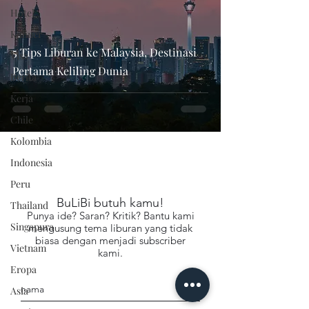
Hotel
Kuliner
5 Tips Liburan ke Malaysia, Destinasi
Visa
Pertama Keliling Dunia
Berita
Kerja
Chile
Kolombia
Indonesia
Peru
BuLiBi butuh kamu!
Thailand
Punya ide? Saran? Kritik? Bantu kami
Singapura
mengusung tema liburan yang tidak
biasa dengan menjadi subscriber
Vietnam
kami.
Eropa
Asia