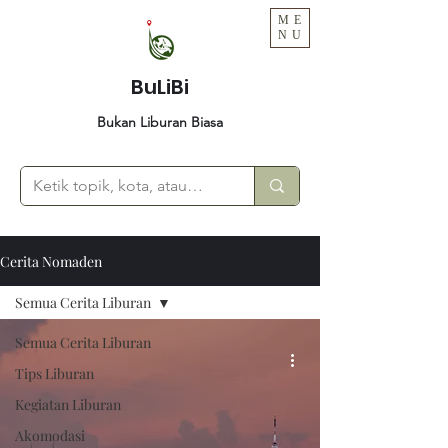
ME
NU
BuLiBi
Bukan Liburan Biasa
Cerita Nomaden
Semua Cerita Liburan
Semua Cerita Liburan
Tips Liburan
Kegiatan Liburan
Akomodasi