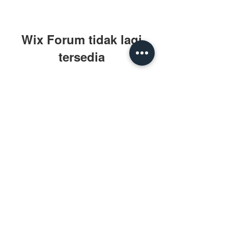
Wix Forum tidak lagi
tersedia
Aplikasi ini telah dihentikan. Jika
Anda membutuhkan aplikasi
komunitas, gunakan Wix Groups.
BuLiBi butuh kamu!
Punya ide? Saran? Kritik? Bantu kami
mengusung tema liburan yang tidak
biasa dengan menjadi subscriber
kami.
Kirim